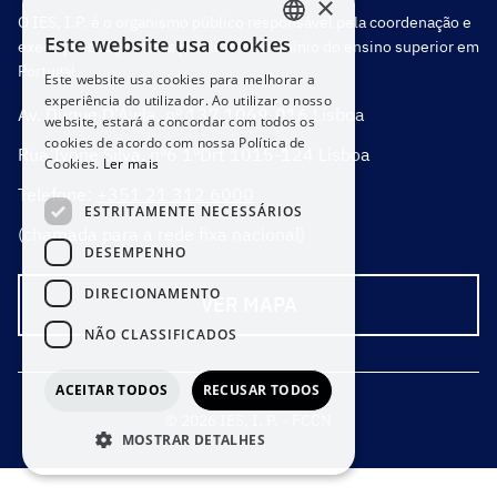
×
O IES, I.P. é o organismo público responsável pela coordenação e
Este website usa cookies
execução das políticas públicas no domínio do ensino superior em
PORTUGUESE
Portugal.
Este website usa cookies para melhorar a
ENGLISH
experiência do utilizador. Ao utilizar o nosso
Av. Duque D’Ávila, nº 137 1069-016 Lisboa
website, estará a concordar com todos os
cookies de acordo com nossa Política de
Rua Ivone Silva, nº6 1ºDrt 1015-124 Lisboa
Cookies.
Ler mais
Telefone:
+351 21 312 6000
ESTRITAMENTE NECESSÁRIOS
(chamada para a rede fixa nacional)
DESEMPENHO
DIRECIONAMENTO
VER MAPA
NÃO CLASSIFICADOS
ACEITAR TODOS
RECUSAR TODOS
MOSTRAR DETALHES