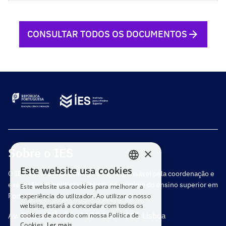
CONSULTAR TODOS OS DOCUMENTOS
Sobre o IES
×
Este website usa cookies
O IES, I.P. é o organismo público responsável pela coordenação e
PORTUGUESE
execução das políticas públicas no domínio do ensino superior em
Este website usa cookies para melhorar a
ENGLISH
Portugal.
experiência do utilizador. Ao utilizar o nosso
website, estará a concordar com todos os
Av. Duque D’Ávila, nº 137 1069-016 Lisboa
cookies de acordo com nossa Política de
Cookies.
Ler mais