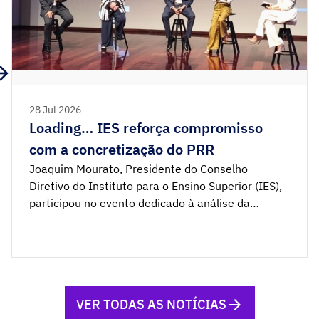
28 Jul 2026
Loading… IES reforça compromisso
com a concretização do PRR
Joaquim Mourato, Presidente do Conselho
Diretivo do Instituto para o Ensino Superior (IES),
participou no evento dedicado à análise da
execução e dos resultados do Plano de
Recuperação e Resiliência (PRR), que decorreu na
Fundação Champalimaud, em Lisboa, no dia 28 de
julho. Integrado na dimensão “Transição — O
futuro que o PRR financia”, o […]
VER TODAS AS NOTÍCIAS