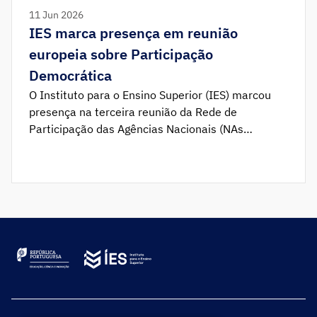
11 Jun 2026
IES marca presença em reunião
europeia sobre Participação
Democrática
O Instituto para o Ensino Superior (IES) marcou
presença na terceira reunião da Rede de
Participação das Agências Nacionais (NAs
Participation Network), que decorreu entre os dias
26 e 28 de maio de 2026, em Tallinn, Estónia. O
encontro reuniu pontos de contacto para a
participação das Agências Nacionais do programa
Erasmus+ e do Corpo […]