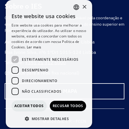
Sobre o IES
×
Este website usa cookies
O IES, I.P. é o organismo público responsável pela coordenação e
PORTUGUESE
execução das políticas públicas no domínio do ensino superior em
Este website usa cookies para melhorar a
ENGLISH
Portugal.
experiência do utilizador. Ao utilizar o nosso
website, estará a concordar com todos os
Av. Duque D’Ávila, nº 137 1069-016 Lisboa
cookies de acordo com nossa Política de
Cookies.
Ler mais
Rua Ivone Silva, nº6 1ºDrt 1015-124 Lisboa
ESTRITAMENTE NECESSÁRIOS
Telefone:
+351 21 312 6000
DESEMPENHO
(chamada para a rede fixa nacional)
DIRECIONAMENTO
VER MAPA
NÃO CLASSIFICADOS
ACEITAR TODOS
RECUSAR TODOS
MOSTRAR DETALHES