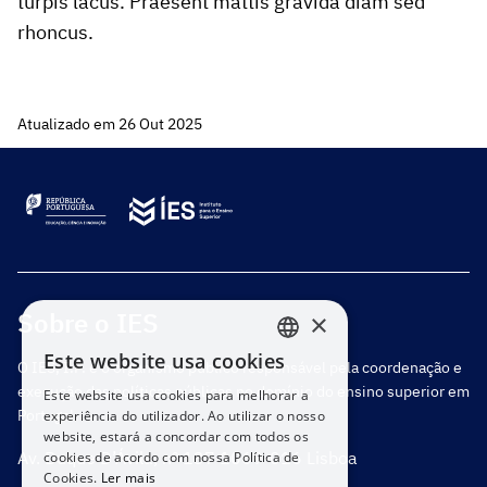
turpis lacus. Praesent mattis gravida diam sed
rhoncus.
Atualizado em 26 Out 2025
Sobre o IES
×
Este website usa cookies
O IES, I.P. é o organismo público responsável pela coordenação e
PORTUGUESE
execução das políticas públicas no domínio do ensino superior em
Este website usa cookies para melhorar a
ENGLISH
Portugal.
experiência do utilizador. Ao utilizar o nosso
website, estará a concordar com todos os
Av. Duque D’Ávila, nº 137 1069-016 Lisboa
cookies de acordo com nossa Política de
Cookies.
Ler mais