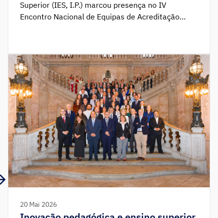
Superior (IES, I.P.) marcou presença no IV
Encontro Nacional de Equipas de Acreditação
(ENEA), no Instituto Politécnico de Setúbal (IPS).
Sob o tema “Avaliação Institucional: construindo
instituições de ensino superior mais fortes”, o
encontro contou com a participação de 45
Instituições de Ensino Superior público […]
20 Mai 2026
Inovação pedagógica e ensino superior