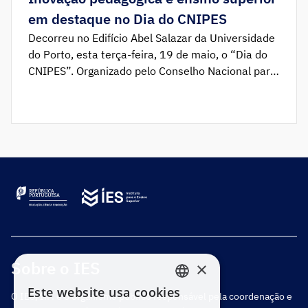
em destaque no Dia do CNIPES
Decorreu no Edifício Abel Salazar da Universidade
do Porto, esta terça-feira, 19 de maio, o “Dia do
CNIPES”. Organizado pelo Conselho Nacional para
a Inovação Pedagógica (CNIPES) do Instituto para
o Ensino Superior (IES), o encontro integrou-se na
Semana de Valorização da Inovação Pedagógica e
decorreu sob o mote “Co-construindo o Futuro /
Co-creating Tomorrow”. […]
Sobre o IES
×
Este website usa cookies
O IES, I.P. é o organismo público responsável pela coordenação e
PORTUGUESE