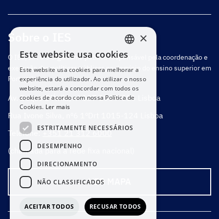
Sobre o IES
×
Este website usa cookies
O IES, I.P. é o organismo público responsável pela coordenação e
PORTUGUESE
execução das políticas públicas no domínio do ensino superior em
Este website usa cookies para melhorar a
ENGLISH
Portugal.
experiência do utilizador. Ao utilizar o nosso
website, estará a concordar com todos os
Av. Duque D’Ávila, nº 137 1069-016 Lisboa
cookies de acordo com nossa Política de
Cookies.
Ler mais
Rua Ivone Silva, nº6 1ºDrt 1015-124 Lisboa
ESTRITAMENTE NECESSÁRIOS
Telefone:
+351 21 312 6000
DESEMPENHO
(chamada para a rede fixa nacional)
DIRECIONAMENTO
VER MAPA
NÃO CLASSIFICADOS
ACEITAR TODOS
RECUSAR TODOS