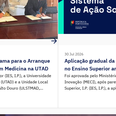
30 Jul 2026
rama para o Arranque
Aplicação gradual da
em Medicina na UTAD
no Ensino Superior 
r (IES, I.P.), a Universidade
Foi aprovada pelo Ministéri
 (UTAD) e a Unidade Local
Inovação (MECI), após pare
Alto Douro (ULSTMAD,
Superior, I.P. (IES, I.P.), a
programa que assegura as
apoio aos estudantes do en
dação e avaliação do novo
a partir do ano letivo de 
a. O acordo foi homologado
implementação integral em
faseamento decorre […]