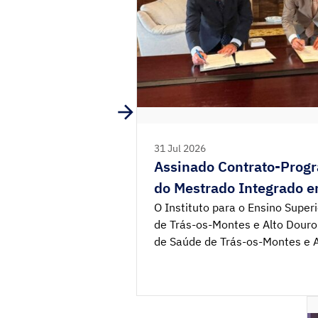
31 Jul 2026
Assinado Contrato-Prog
do Mestrado Integrado 
O Instituto para o Ensino Superio
de Trás-os-Montes e Alto Douro
de Saúde de Trás-os-Montes e 
E.P.E.) celebraram o contrato-
condições de arranque, consoli
Mestrado Integrado em Medicin
pelo Ministro da Educação, […]