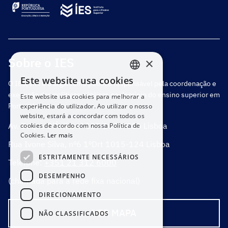
Sobre o IES
×
Este website usa cookies
O IES, I.P. é o organismo público responsável pela coordenação e
PORTUGUESE
execução das políticas públicas no domínio do ensino superior em
Este website usa cookies para melhorar a
ENGLISH
Portugal.
experiência do utilizador. Ao utilizar o nosso
website, estará a concordar com todos os
Av. Duque D’Ávila, nº 137 1069-016 Lisboa
cookies de acordo com nossa Política de
Cookies.
Ler mais
Rua Ivone Silva, nº6 1ºDrt 1015-124 Lisboa
ESTRITAMENTE NECESSÁRIOS
Telefone:
+351 21 312 6000
DESEMPENHO
(chamada para a rede fixa nacional)
DIRECIONAMENTO
VER MAPA
NÃO CLASSIFICADOS